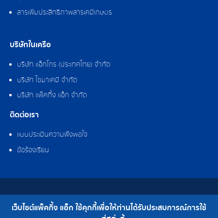
สารเพิ่มประสิทธิภาพสารเคมีเกษตร
บริษัทในเครือ
บริษัท แอ็กโกร (ประเทศไทย) จำกัด
บริษัท ไซมาเคมี จำกัด
บริษัท แพ็คกิ้ง แอ็ก จำกัด
ติดต่อเรา
แบบประเมินความพึงพอใจ
ข้อร้องเรียน
สงวนลิขสิทธิ์ © 2562 บริษัท แพ็คกิ้ง แอ็ก จำกัด
เว็บไซต์แพ็คกิ้ง แอ็ก ใช้คุกกี้เพื่อให้ท่านได้รับประสบการณ์การใช้
เบอร์โทร : 0-2308-2102 | โทรสาร : 0-2308-2487