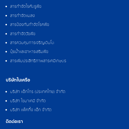
สารกำจัดไรศัตรูพืช
สารกำจัดแมลง
สารป้องกันกำจัดโรคพืช
สารกำจัดวัชพืช
สารควบคุมการเจริญเติบโต
ปุ๋ยน้ำและอาหารเสริมพืช
สารเพิ่มประสิทธิภาพสารเคมีเกษตร
บริษัทในเครือ
บริษัท แอ็กโกร (ประเทศไทย) จำกัด
บริษัท ไซมาเคมี จำกัด
บริษัท แพ็คกิ้ง แอ็ก จำกัด
ติดต่อเรา