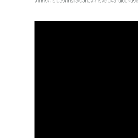
จากทั้งภายในองค์กรและนอกองค์กรผสมผสานเป็นหนึ่งเ