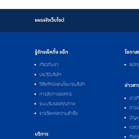
แผนผังเว็บไซต์
รู้จักแพ็คกิ้ง แอ็ก
โอกาสท
เกี่ยวกับเรา
สมัค
ประวัติบริษัท
วิสัยทัศน์และนโยบายบริษัท
ข่าวสา
การจัดการองค์กร
ข่าว
ระบบรับรองคุณภาพ
ข่าวป
รางวัลแห่งความสำเร็จ
ปัญหา
แวดว
บริการ
กิจกร