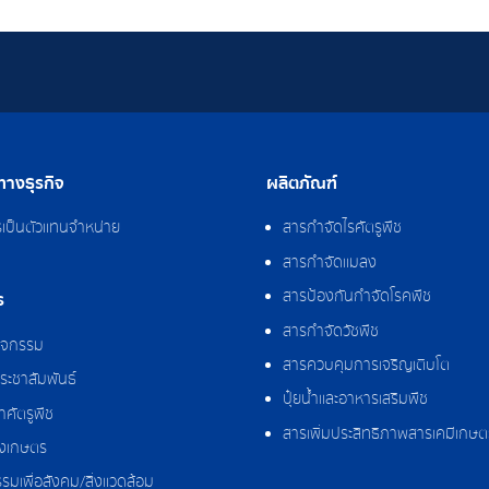
างธุรกิจ
ผลิตภัณฑ์
รเป็นตัวแทนจำหน่าย
สารกำจัดไรศัตรูพืช
สารกำจัดแมลง
สารป้องกันกำจัดโรคพืช
ร
สารกำจัดวัชพืช
กิจกรรม
สารควบคุมการเจริญเติบโต
ระชาสัมพันธ์
ปุ๋ยน้ำและอาหารเสริมพืช
ศัตรูพืช
สารเพิ่มประสิทธิภาพสารเคมีเกษต
งเกษตร
รมเพื่อสังคม/สิ่งแวดล้อม