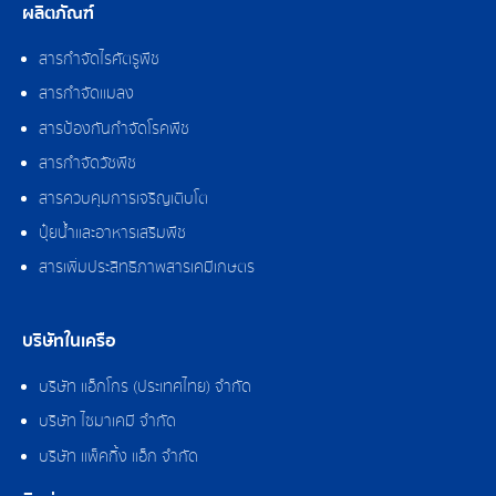
ผลิตภัณฑ์
สารกำจัดไรศัตรูพืช
สารกำจัดแมลง
สารป้องกันกำจัดโรคพืช
สารกำจัดวัชพืช
สารควบคุมการเจริญเติบโต
ปุ๋ยน้ำและอาหารเสริมพืช
สารเพิ่มประสิทธิภาพสารเคมีเกษตร
บริษัทในเครือ
บริษัท แอ็กโกร (ประเทศไทย) จำกัด
บริษัท ไซมาเคมี จำกัด
บริษัท แพ็คกิ้ง แอ็ก จำกัด