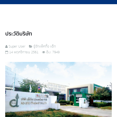
ประวัติบริษัท
Super User
รู้จักแพ็คกิ้ง แอ็ก
14 พฤศจิกายน 2561
ฮิต: 7949