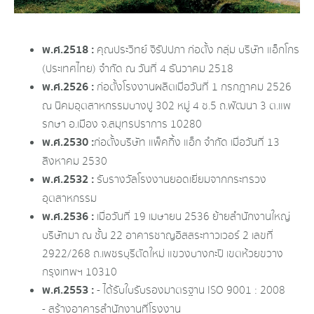
พ.ศ.2518 :
คุณประวิทย์ จิรัปปภา ก่อตั้ง กลุ่ม บริษัท แอ็กโกร
(ประเทศไทย) จำกัด ณ วันที่ 4 ธันวาคม 2518
พ.ศ.2526 :
ก่อตั้งโรงงานผลิตเมื่อวันที่ 1 กรกฎาคม 2526
ณ นิคมอุตสาหกรรมบางปู 302 หมู่ 4 ซ.5 ถ.พัฒนา 3 ต.แพ
รกษา อ.เมือง จ.สมุทรปราการ 10280
พ.ศ.2530 :
ก่อตั้งบริษัท แพ็คกิ้ง แอ็ก จำกัด เมื่อวันที่ 13
สิงหาคม 2530
พ.ศ.2532 :
รับรางวัลโรงงานยอดเยี่ยมจากกระทรวง
อุตสาหกรรม
พ.ศ.2536 :
เมื่อวันที่ 19 เมษายน 2536 ย้ายสำนักงานใหญ่
บริษัทมา ณ ชั้น 22 อาคารชาญอิสสระทาวเวอร์ 2 เลขที่
2922/268 ถ.เพชรบุรีตัดใหม่ แขวงบางกะปิ เขตห้วยขวาง
กรุงเทพฯ 10310
พ.ศ.2553 :
- ได้รับใบรับรองมาตรฐาน ISO 9001 : 2008
- สร้างอาคารสำนักงานที่โรงงาน