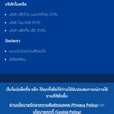
บริษัทในเครือ
บริษัท แอ็กโกร (ประเทศไทย) จำกัด
บริษัท ไซมาเคมี จำกัด
บริษัท แพ็คกิ้ง แอ็ก จำกัด
ติดต่อเรา
แบบประเมินความพึงพอใจ
ข้อร้องเรียน
สงวนลิขสิทธิ์ © 2562 บริษัท แพ็คกิ้ง แอ็ก จำกัด
เว็บไซต์แพ็คกิ้ง แอ็ก ใช้คุกกี้เพื่อให้ท่านได้รับประสบการณ์การใช้
เบอร์โทร : 0-2308-2102 | โทรสาร : 0-2308-2487
งานที่ดียิ่งขึ้น
อ่านนโยบายรักษาความลับส่วนบุคคล (Privacy Policy)
และ
0-2308-2102
โรงงาน 0-2324-0515-6
นโยบายคุกกี้ (Cookie Policy)