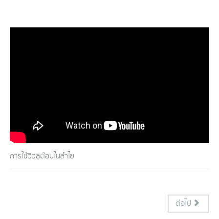
การใช้วิวสต๊อปในลำไย
ต่อไป