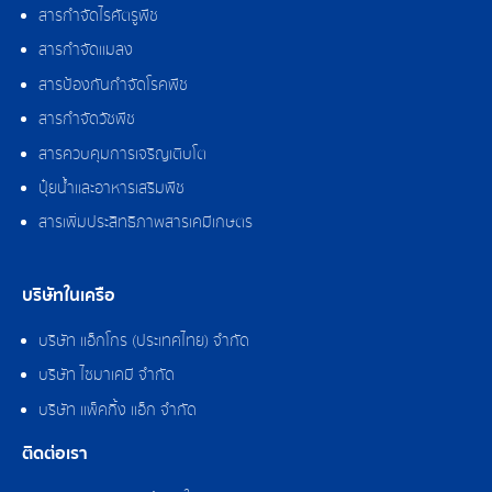
สารกำจัดไรศัตรูพืช
สารกำจัดแมลง
สารป้องกันกำจัดโรคพืช
สารกำจัดวัชพืช
สารควบคุมการเจริญเติบโต
ปุ๋ยน้ำและอาหารเสริมพืช
สารเพิ่มประสิทธิภาพสารเคมีเกษตร
บริษัทในเครือ
บริษัท แอ็กโกร (ประเทศไทย) จำกัด
บริษัท ไซมาเคมี จำกัด
บริษัท แพ็คกิ้ง แอ็ก จำกัด
ติดต่อเรา