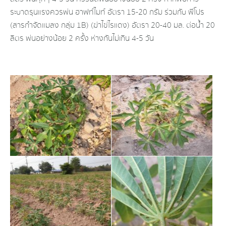
ระบาดรุนแรงควรพ่น ฮาฟท์ไมท์ อัตรา 15-20 กรัม ร่วมกับ พีโปร
(สารกำจัดแมลง กลุ่ม 1B) (ฆ่าไข่ไรแดง) อัตรา 20-40 มล. ต่อน้ำ 20
ลิตร พ่นอย่างน้อย 2 ครั้ง ห่างกันไม่เกิน 4-5 วัน