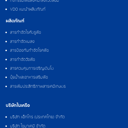
กิจกรรมเพื่อสังคม/สิ่งแวดล้อม
VDO แนะนำผลิตภัณฑ์
ผลิตภัณฑ์
สารกำจัดไรศัตรูพืช
สารกำจัดแมลง
สารป้องกันกำจัดโรคพืช
สารกำจัดวัชพืช
สารควบคุมการเจริญเติบโต
ปุ๋ยน้ำและอาหารเสริมพืช
สารเพิ่มประสิทธิภาพสารเคมีเกษตร
บริษัทในเครือ
บริษัท แอ็กโกร (ประเทศไทย) จำกัด
บริษัท ไซมาเคมี จำกัด