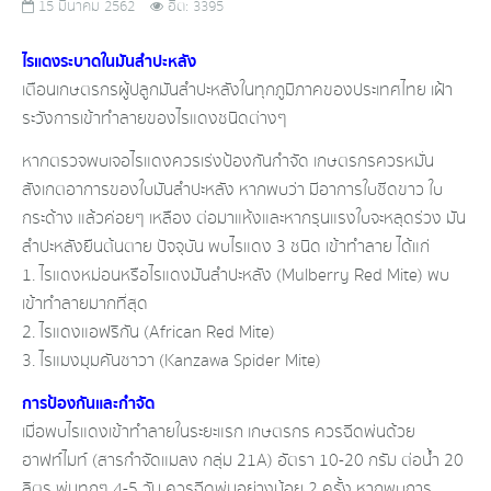
15 มีนาคม 2562
ฮิต: 3395
ไรแดงระบาดในมันสำปะหลัง
เตือนเกษตรกรผู้ปลูกมันสำปะหลังในทุกภูมิภาคของประเทศไทย เฝ้า
ระวังการเข้าทำลายของไรแดงชนิดต่างๆ
หากตรวจพบเจอไรแดงควรเร่งป้องกันกำจัด เกษตรกรควรหมั่น
สังเกตอาการของใบมันสำปะหลัง หากพบว่า มีอาการใบซีดขาว ใบ
กระด้าง แล้วค่อยๆ เหลือง ต่อมาแห้งและหากรุนแรงใบจะหลุดร่วง มัน
สำปะหลังยืนต้นตาย ปัจจุบัน พบไรแดง 3 ชนิด เข้าทำลาย ได้แก่
1. ไรแดงหม่อนหรือไรแดงมันสำปะหลัง (Mulberry Red Mite) พบ
เข้าทำลายมากที่สุด
2. ไรแดงแอฟริกัน (African Red Mite)
3. ไรแมงมุมคันซาวา (Kanzawa Spider Mite)
การป้องกันและกำจัด
เมื่อพบไรแดงเข้าทำลายในระยะแรก เกษตรกร ควรฉีดพ่นด้วย
ฮาฟท์ไมท์ (สารกำจัดแมลง กลุ่ม 21A) อัตรา 10-20 กรัม ต่อน้ำ 20
ลิตร พ่นทุกๆ 4-5 วัน ควรฉีดพ่นอย่างน้อย 2 ครั้ง หากพบการ