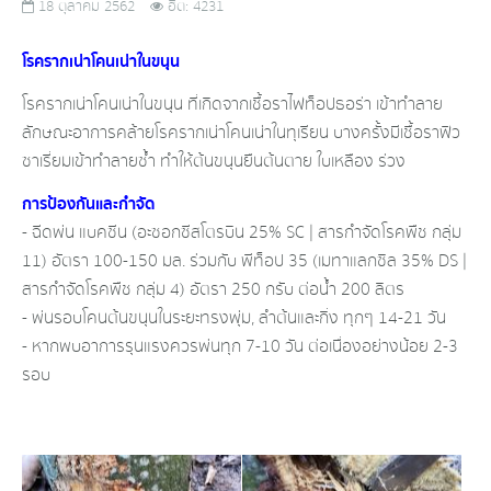
18 ตุลาคม 2562
ฮิต: 4231
โรครากเน่า​โคน​เน่า​ในขนุน
โรครากเน่า​โคน​เน่า​ในขนุน​ ที่เกิดจากเชื้อราไฟท็อปธอร่า​ เข้าทำลาย​
ลักษณะ​อาการคล้ายโรครากเน่า​โคน​เน่า​ในทุเรียน​ บางครั้งมีเชื้อราฟิว
ซา​เรี่ยม​เข้าทำลายซ้ำ​ ทำให้ต้นขนุนยืนต้นตาย​ ใบเหลือง​ ร่วง
การป้องกันและกำจัด
- ฉีดพ่น แบคซีน​ (อะซอกซีสโตรบิน​ 25% SC​ | สารกำจัด​โรค​พืช​ กลุ่ม​
11)​ อัตรา​ 100-150​ มล. ร่วมกับ พีท็อป 35​ (เมทาแลกซิล​ 35% DS​ |
สาร​กำจัด​โรค​พืช​ กลุ่ม​ 4) อัตรา​ 250​ กรับ​ ต่อน้ำ​ 200​ ลิตร
- พ่นรอบโคนต้นขนุน​ในระยะทรงพุ่ม, ลำต้นและกิ่ง​ ทุกๆ​ 14-21​ วัน​
- หากพบอาการรุนแรง​ควรพ่นทุก​ 7-10​ วัน​ ต่อเนื่อง​อย่างน้อย​ 2-3​
รอบ