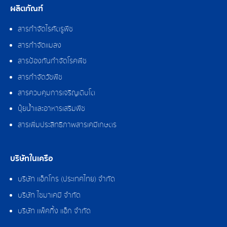
ผลิตภัณฑ์
สารกำจัดไรศัตรูพืช
สารกำจัดแมลง
สารป้องกันกำจัดโรคพืช
สารกำจัดวัชพืช
สารควบคุมการเจริญเติบโต
ปุ๋ยน้ำและอาหารเสริมพืช
สารเพิ่มประสิทธิภาพสารเคมีเกษตร
บริษัทในเครือ
บริษัท แอ็กโกร (ประเทศไทย) จำกัด
บริษัท ไซมาเคมี จำกัด
บริษัท แพ็คกิ้ง แอ็ก จำกัด