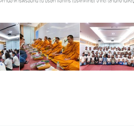
บประทานอาหารพร้อมกัน ณ บริษัท แอ็กโกร (ประเทศไทย) จำกัด (สำนักงานใหญ