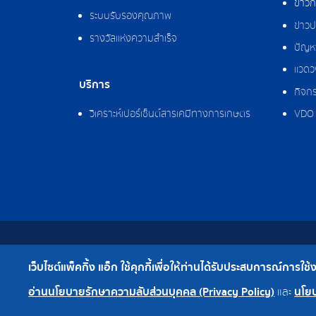
ข่าว
ระบบรับรองคุณภาพ
ข่าวป
รางวัลแห่งความสำเร็จ
ปัญหา
แวดว
บริการ
กิจกร
วิเคราะห์เปอร์เซ็นต์สารเคมีทางการเกษตร
VDO 
สงวนลิขสิทธิ์ © 2562 บริษัท แพ็คกิ้ง แอ็ก จำกัด
เว็บไซต์แพ็คกิ้ง แอ็ก ใช้คุกกี้เพื่อให้ท่านได้รับประสบการณ์การใช้งาน
เบอร์โทร : 0-2308-2102 | โทรสาร : 0-2308-2487
อ่านนโยบายรักษาความลับส่วนบุคคล (Privacy Policy)
นโยบ
และ