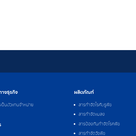
างธุรกิจ
ผลิตภัณฑ์
รเป็นตัวแทนจำหน่าย
สารกำจัดไรศัตรูพืช
สารกำจัดแมลง
สารป้องกันกำจัดโรคพืช
ร
สารกำจัดวัชพืช