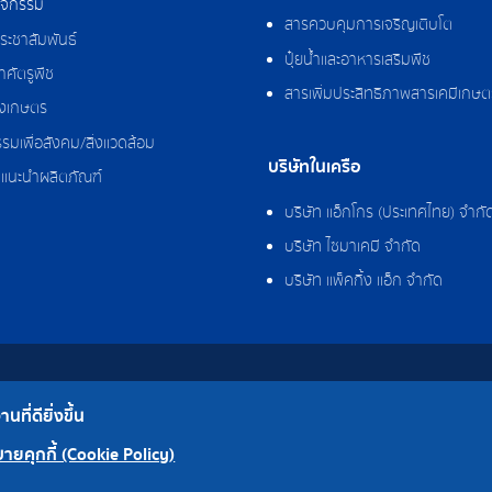
กิจกรรม
สารควบคุมการเจริญเติบโต
ระชาสัมพันธ์
ปุ๋ยน้ำและอาหารเสริมพืช
ศัตรูพืช
สารเพิ่มประสิทธิภาพสารเคมีเกษต
งเกษตร
รมเพื่อสังคม/สิ่งแวดล้อม
บริษัทในเครือ
แนะนำผลิตภัณฑ์
บริษัท แอ็กโกร (ประเทศไทย) จำกั
บริษัท ไซมาเคมี จำกัด
บริษัท แพ็คกิ้ง แอ็ก จำกัด
ที่ดียิ่งขึ้น
โรงงาน
ายคุกกี้ (Cookie Policy)