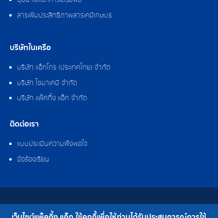
ปุ๋ยน้ำและอาหารเสริมพืช
สารเพิ่มประสิทธิภาพสารเคมีเกษตร
บริษัทในเครือ
บริษัท แอ็กโกร (ประเทศไทย) จำกัด
บริษัท ไซมาเคมี จำกัด
บริษัท แพ็คกิ้ง แอ็ก จำกัด
ติดต่อเรา
แบบประเมินความพึงพอใจ
ข้อร้องเรียน
สงวนลิขสิทธิ์ © 2562 บริษัท แพ็คกิ้ง แอ็ก จำกัด
เว็บไซต์แพ็คกิ้ง แอ็ก ใช้คุกกี้เพื่อให้ท่านได้รับประสบการณ์การใช้