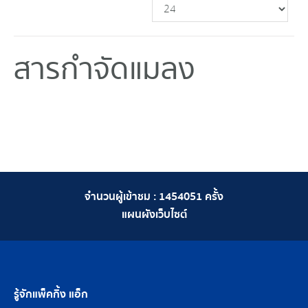
สารกำจัดแมลง
จำนวนผู้เข้าชม :
1454051
ครั้ง
แผนผังเว็บไซต์
รู้จักแพ็คกิ้ง แอ็ก