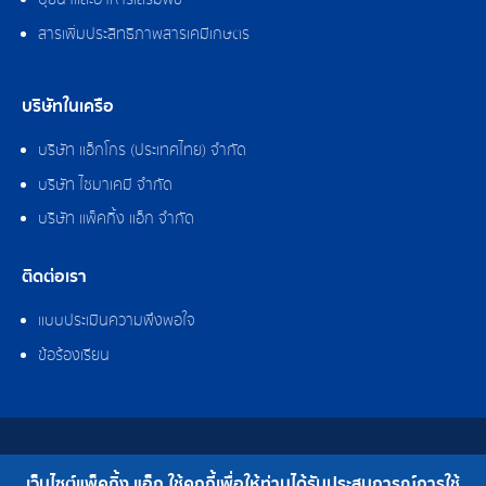
ปุ๋ยน้ำและอาหารเสริมพืช
สารเพิ่มประสิทธิภาพสารเคมีเกษตร
บริษัทในเครือ
บริษัท แอ็กโกร (ประเทศไทย) จำกัด
บริษัท ไซมาเคมี จำกัด
บริษัท แพ็คกิ้ง แอ็ก จำกัด
ติดต่อเรา
แบบประเมินความพึงพอใจ
ข้อร้องเรียน
สงวนลิขสิทธิ์ © 2562 บริษัท แพ็คกิ้ง แอ็ก จำกัด
เว็บไซต์แพ็คกิ้ง แอ็ก ใช้คุกกี้เพื่อให้ท่านได้รับประสบการณ์การใช้