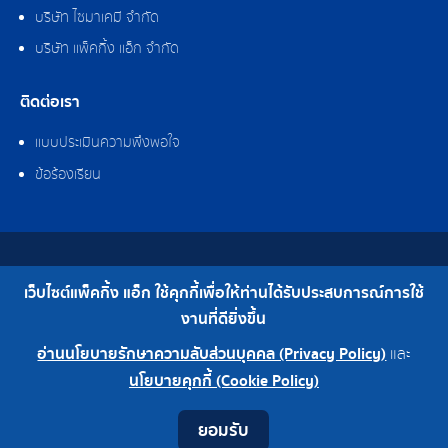
บริษัท ไซมาเคมี จำกัด
บริษัท แพ็คกิ้ง แอ็ก จำกัด
ติดต่อเรา
แบบประเมินความพึงพอใจ
ข้อร้องเรียน
สงวนลิขสิทธิ์ © 2562 บริษัท แพ็คกิ้ง แอ็ก จำกัด
เว็บไซต์แพ็คกิ้ง แอ็ก ใช้คุกกี้เพื่อให้ท่านได้รับประสบการณ์การใช้
เบอร์โทร : 0-2308-2102 | โทรสาร : 0-2308-2487
งานที่ดียิ่งขึ้น
อ่านนโยบายรักษาความลับส่วนบุคคล (Privacy Policy)
และ
0-2308-2102
โรงงาน 0-2324-0515-6
นโยบายคุกกี้ (Cookie Policy)
Contact
Youtube
LINE
Facebook
Instagram
ยอมรับ