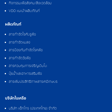
กิจกรรมเพื่อสังคม/สิ่งแวดล้อม
VDO แนะนำผลิตภัณฑ์
ผลิตภัณฑ์
สารกำจัดไรศัตรูพืช
สารกำจัดแมลง
สารป้องกันกำจัดโรคพืช
สารกำจัดวัชพืช
สารควบคุมการเจริญเติบโต
ปุ๋ยน้ำและอาหารเสริมพืช
สารเพิ่มประสิทธิภาพสารเคมีเกษตร
บริษัทในเครือ
บริษัท แอ็กโกร (ประเทศไทย) จำกัด