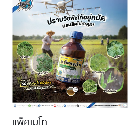
แพ็คเมโท