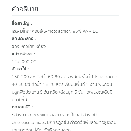
คำอธิบาย
ชื่อสามัญ :
เอส-เมโทลาคลอร์ (S-metolachlor) 96% W/V EC
ลักษณะสาร :
ของเหลวใสสีเหลือง
ขนาดบรรจุ :
12x1000 CC
อัตราใช้ :
160-200 ซีซี ต่อน้ำ 60-80 ลิตร พ่นบนพื้นที่ 1 ไร่ หรืออัตรา
40-50 ซีซี ต่อน้ำ 15-20 ลิตร พ่นบนพื้นที่ 1 งาน พ่นก่อน
ปลูกพืชประธาน 5 วัน หรือหลังปลูก 5 วัน และพ่นขณะดินมี
ความชื้น
คุณสมบัติ :
• สารกำจัดวัชพืชแบบเลือกทำลาย ในกลุ่มสารเคมี
chloroacetamides มีฤทธิ์ดูดซึม กำจัดวัชพืชส่วนที่อยู่ใต้ดิน
และยอดอ่อน ใช้คุมวัชพืชก่อนงอก