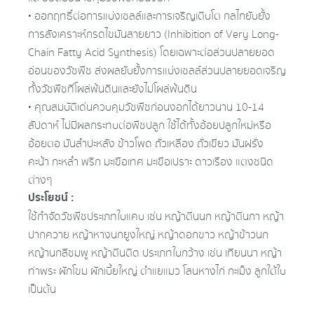
• ออกฤทธิ์ต่อการแบ่งเซลล์และการเจริญเติบโต กลไกยับยั้ง
การสังเคราะห์กรดไขมันสายยาว (Inhibition of Very Long-
Chain Fatty Acid Synthesis) โดยเฉพาะต่อส่วนปลายยอด
อ่อนของวัชพืช ส่งผลยับยั้งการแบ่งเซลล์ส่วนปลายยอดเจริญ
ทั้งวัชพืชที่โผล่พ้นดินและยังไม่โผล่พ้นดิน
• คุณสมบัติเด่นควบคุมวัชพืชก่อนงอกได้ยาวนาน 10-14
สัปดาห์ ไม่มีผลกระทบต่อพืชปลูก ใช้ได้ทั้งอ้อยปลูกใหม่หรือ
อ้อยตอ มันสำปะหลัง ข้าวโพด ถั่วเหลือง ถั่วเขียว มันฝรั่ง
คะน้า กะหล่ำ พริก มะเขือเทศ มะเขือเปราะ ดาวเรือง แตงชนิด
ต่างๆ
ประโยชน์ :
ใช้กำจัดวัชพืชประเภทใบแคบ เช่น หญ้าตีนนก หญ้าตีนกา หญ้า
ปากควาย หญ้าหางนกยูงใหญ่ หญ้าดอกขาว หญ้าข้าวนก
หญ้านกสีชมพู หญ้าตีนติด ประเภทใบกว้าง เช่น เทียนนา หญ้า
ท่าพระ ผักโขม ผักเบี้ยใหญ่ ตำแยแมว โสนหางไก่ กะเม็ง ลูกใต้ใบ
เป็นต้น