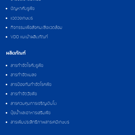
ปัญหาศัตรูพืช
แวดวงเกษตร
กิจกรรมเพื่อสังคม/สิ่งแวดล้อม
VDO แนะนำผลิตภัณฑ์
ผลิตภัณฑ์
สารกำจัดไรศัตรูพืช
สารกำจัดแมลง
สารป้องกันกำจัดโรคพืช
สารกำจัดวัชพืช
สารควบคุมการเจริญเติบโต
ปุ๋ยน้ำและอาหารเสริมพืช
สารเพิ่มประสิทธิภาพสารเคมีเกษตร