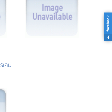
facebook
รเคมี