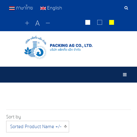
ภาษาไทย
English
Sear
Tools
Togg
Sort by
Sorted Product Name +/-