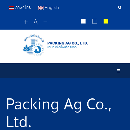
ภาษาไทย
English
Sear
Tools
Togg
Packing Ag Co.,
Ltd.