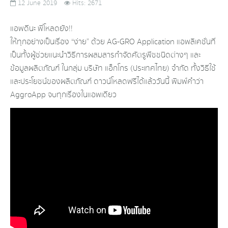
12 June 2019
Hits: 2671
แอพดีนะ พี่โหลดยัง!!
ให้ทุกอย่างเป็นเรื่อง “ง่าย” ด้วย AG-GRO Application แอพลิเคชั่นที่
เป็นทั้งผู้ช่วยแนะนำวิธีการผสมสารกำจัดศัตรูพืชชนิดต่างๆ และ
ข้อมูลผลิตภัณฑ์ ในกลุ่ม บริษัท แอ็กโกร (ประเทศไทย) จำกัด ทั้งวิธีใช้
และประโยชน์ของผลิตภัณฑ์ ดาวน์โหลดฟรีได้แล้ววันนี้ พิมพ์คำว่า
AggroApp จบทุกเรื่องในแอพเดียว