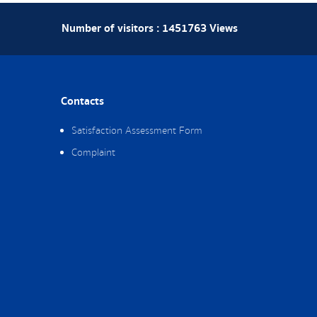
Number of visitors :
1451763
Views
Contacts
Satisfaction Assessment Form
Complaint