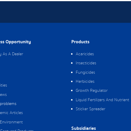
ss Opportunity
Products
y As A Dealer
Acaricides
Insecticides
Fungicides
Herbicides
ities
Growth Regulator
ews
Liquid Fertilizers And Nutrient
 problems
Sticker Spreader
emic Articles
Environment
Subsidiaries