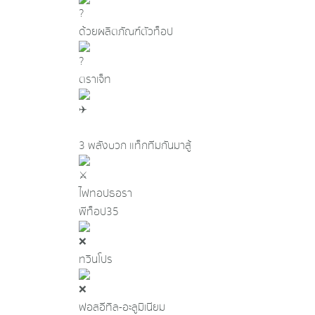
ด้วยผลิตภัณฑ์ตัวท็อป
ตราเจ็ท
3 พลังบวก แท็กทีมกันมาสู้
ไฟทอปธอรา
พีท็อป35
ทวินโปร
ฟอสอีทิล-อะลูมิเนียม