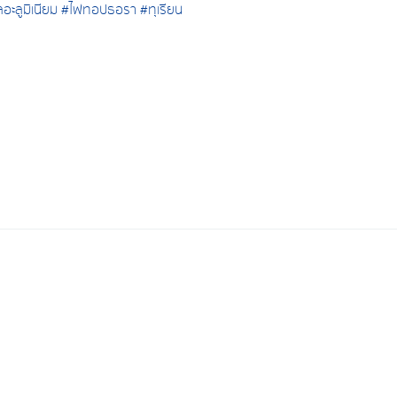
อะลูมิเนียม
#ไฟทอปธอรา
#ทุเรียน