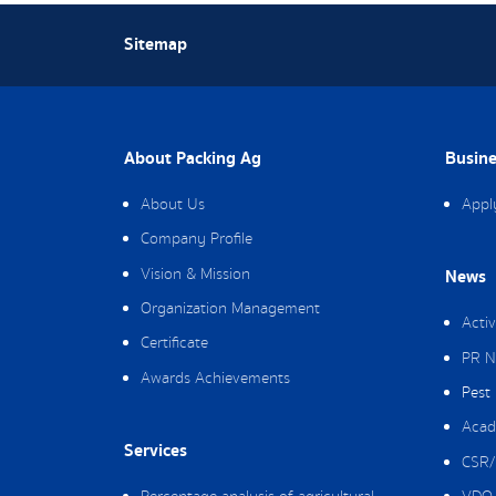
Sitemap
About Packing Ag
Busine
About Us
Appl
Company Profile
Vision & Mission
News
Organization Management
Activ
Certificate
PR N
Awards Achievements
Pest
Acad
Services
CSR/