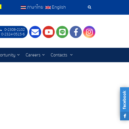
ภาษาไทย
English
Search
Tools
0-2308-2102
Contact
Youtube
LINE
Facebook
Instagram
 0-2324-0515-6
ortunity
Careers
Contacts
facebook