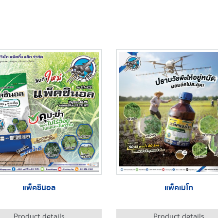
แพ็คซินอล
แพ็คเมโท
Product details
Product details