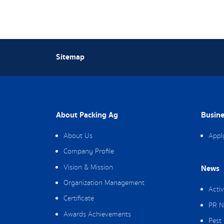
Sitemap
About Packing Ag
Busine
About Us
Appl
Company Profile
Vision & Mission
News
Organization Management
Activ
Certificate
PR N
Awards Achievements
Pest