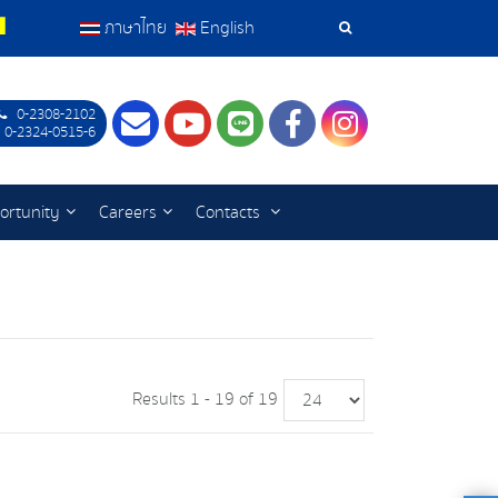
ภาษาไทย
English
Search
Tools
0-2308-2102
Contact
Youtube
LINE
Facebook
Instagram
 0-2324-0515-6
ortunity
Careers
Contacts
Results 1 - 19 of 19