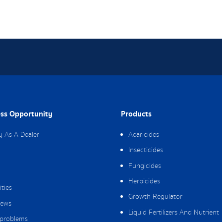
ss Opportunity
Products
y As A Dealer
Acaricides
Insecticides
Fungicides
Herbicides
ities
Growth Regulator
ews
Liquid Fertilizers And Nutrient
 problems