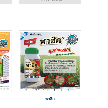
พาซิค