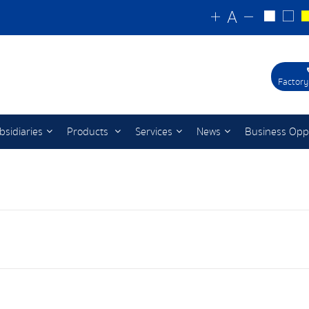
Factory
bsidiaries
Products
Services
News
Business Opp
ช