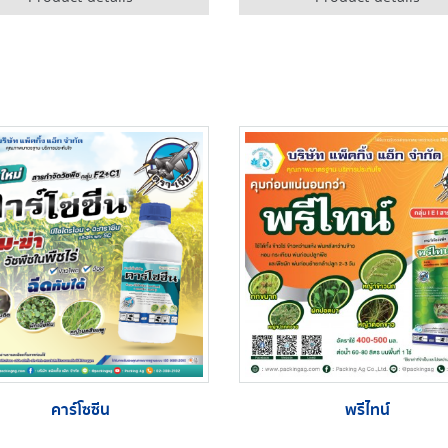
คาร์โซซีน
พรีไทน์