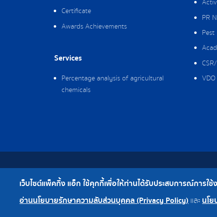
Activ
Certificate
PR N
Awards Achievements
Pest
Acad
Services
CSR/
Percentage analysis of agricultural
VDO 
chemicals
Copyright © 2019 Packing Ag Co,. Ltd. All Rig
เว็บไซต์แพ็คกิ้ง แอ็ก ใช้คุกกี้เพื่อให้ท่านได้รับประสบการณ์การใช้งาน
Telephone : 0-2308-2102 | Fax : 0-2308-2487
อ่านนโยบายรักษาความลับส่วนบุคคล (Privacy Policy)
นโยบ
และ