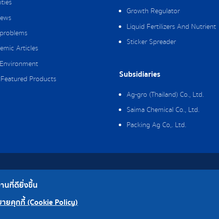
ities
Growth Regulator
ews
Liquid Fertilizers And Nutrient
 problems
Sticker Spreader
emic Articles
Environment
Subsidiaries
Featured Products
Ag-gro (Thailand) Co., Ltd.
Saima Chemical Co., Ltd.
Packing Ag Co,. Ltd.
hts Reserved.
ที่ดียิ่งขึ้น
Factory
ายคุกกี้ (Cookie Policy)