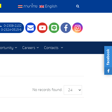
ภาษาไทย
English
Search
Tools
0-2308-2102
Contact
Youtube
LINE
Facebook
Instagram
 0-2324-0515-6
ortunity
Careers
Contacts
facebook
No records found.