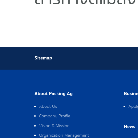
Sitemap
About Packing Ag
Busine
About Us
Appl
Company Profile
Vision & Mission
News
Organization Management