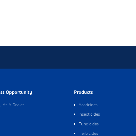
ss Opportunity
Products
y As A Dealer
Acaricides
Insecticides
Fungicides
Herbicides