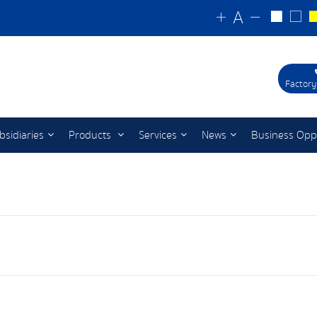
Factory
bsidiaries
Products
Services
News
Business Opp