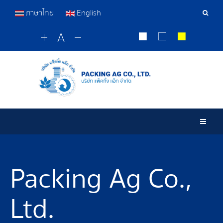
ภาษาไทย
English
Sear
Tools
Togg
Packing Ag Co.,
Ltd.