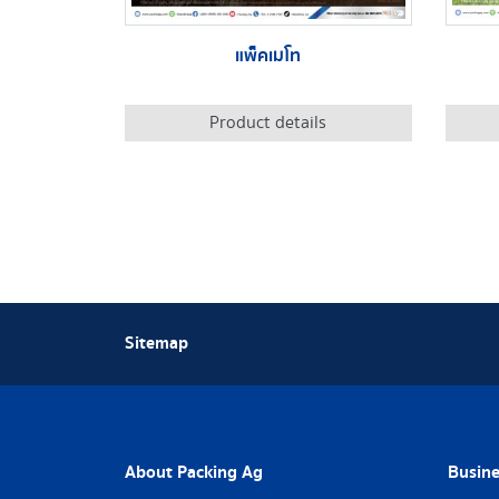
แพ็คเมโท
Product details
Sitemap
About Packing Ag
Busine