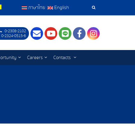
ภาษาไทย
English
Search
Tools
0-2308-2102
Contact
Youtube
LINE
Facebook
Instagram
 0-2324-0515-6
ortunity
Careers
Contacts