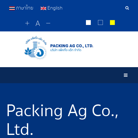
ภาษาไทย
English
Sear
Tools
Togg
Packing Ag Co.,
Ltd.