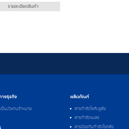
รายละเอียดสินค้า
างธุรกิจ
ผลิตภัณฑ์
รเป็นตัวแทนจำหน่าย
สารกำจัดไรศัตรูพืช
สารกำจัดแมลง
สารป้องกันกำจัดโรคพืช
ร