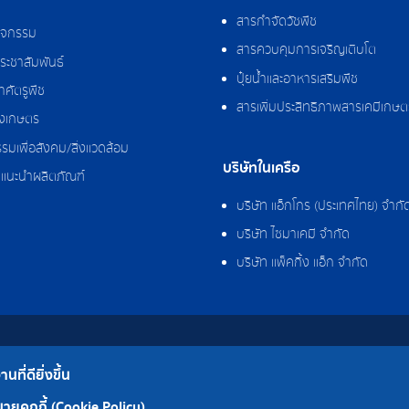
สารกำจัดวัชพืช
กิจกรรม
สารควบคุมการเจริญเติบโต
ระชาสัมพันธ์
ปุ๋ยน้ำและอาหารเสริมพืช
ศัตรูพืช
สารเพิ่มประสิทธิภาพสารเคมีเกษต
งเกษตร
รมเพื่อสังคม/สิ่งแวดล้อม
บริษัทในเครือ
แนะนำผลิตภัณฑ์
บริษัท แอ็กโกร (ประเทศไทย) จำกั
บริษัท ไซมาเคมี จำกัด
บริษัท แพ็คกิ้ง แอ็ก จำกัด
ที่ดียิ่งขึ้น
โรงงาน
ายคุกกี้ (Cookie Policy)