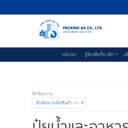
หน้าแรก
รู้จักแพ็คกิ้ง แอ็ก
บร
จัดเรียงตาม
จัดเรียงตามชื่อสินค้า -/+
ปุ๋ยน้ำและอาหา