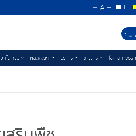
โรงงาน
ิษัทในเครือ
ผลิตภัณฑ์
บริการ
ข่าวสาร
โอกาสทางธุรก
รเสริมพืช