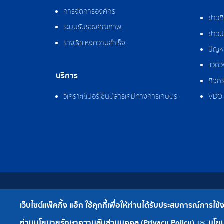
การจัดการองค์กร
ข่าว
ระบบรับรองคุณภาพ
ข่าวป
รางวัลแห่งความสำเร็จ
ปัญหา
แวดว
บริการ
กิจกร
วิเคราะห์เปอร์เซ็นต์สารเคมีทางการเกษตร
VDO 
สงวนลิขสิทธิ์ © 2562 บริษัท แพ็คกิ้ง แอ็ก จำกัด
เว็บไซต์แพ็คกิ้ง แอ็ก ใช้คุกกี้เพื่อให้ท่านได้รับประสบการณ์การใช้งาน
เบอร์โทร : 0-2308-2102 | โทรสาร : 0-2308-2487
อ่านนโยบายรักษาความลับส่วนบุคคล (Privacy Policy)
นโยบ
และ