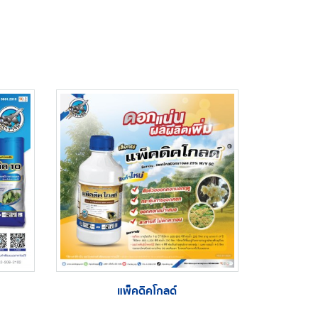
แพ็คดิคโกลด์