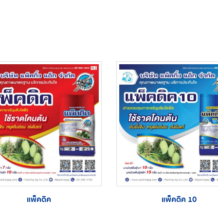
แพ็คดิค
แพ็คดิค 10