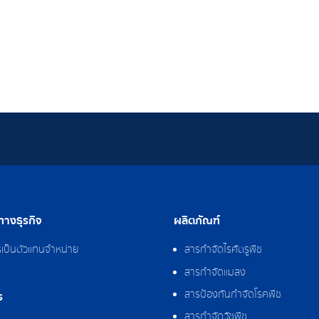
างธุรกิจ
ผลิตภัณฑ์
รเป็นตัวแทนจำหน่าย
สารกำจัดไรศัตรูพืช
สารกำจัดแมลง
สารป้องกันกำจัดโรคพืช
ร
สารกำจัดวัชพืช