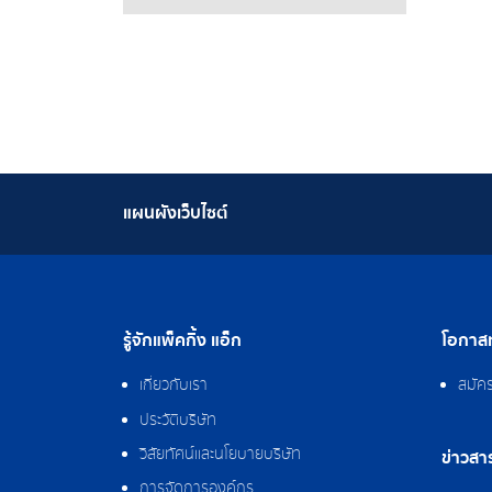
แผนผังเว็บไซต์
รู้จักแพ็คกิ้ง แอ็ก
โอกาสท
เกี่ยวกับเรา
สมัค
ประวัติบริษัท
วิสัยทัศน์และนโยบายบริษัท
ข่าวสา
การจัดการองค์กร