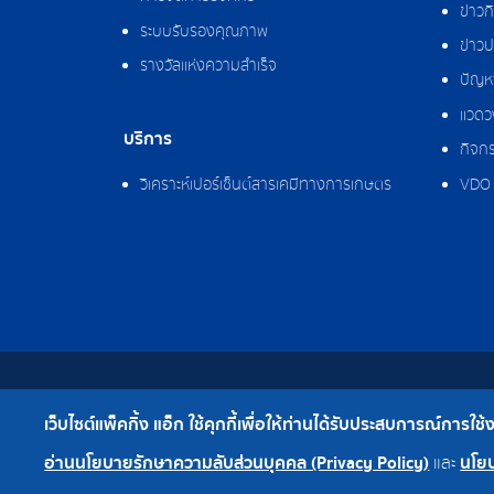
ข่าว
ระบบรับรองคุณภาพ
ข่าวป
รางวัลแห่งความสำเร็จ
ปัญหา
แวดว
บริการ
กิจกร
วิเคราะห์เปอร์เซ็นต์สารเคมีทางการเกษตร
VDO 
สงวนลิขสิทธิ์ © 2562 บริษัท แพ็คกิ้ง แอ็ก จำกัด
เว็บไซต์แพ็คกิ้ง แอ็ก ใช้คุกกี้เพื่อให้ท่านได้รับประสบการณ์การใช้งาน
เบอร์โทร : 0-2308-2102 | โทรสาร : 0-2308-2487
อ่านนโยบายรักษาความลับส่วนบุคคล (Privacy Policy)
นโยบ
และ