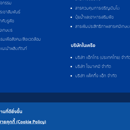
กิจกรรม
สารควบคุมการเจริญเติบโต
ระชาสัมพันธ์
ปุ๋ยน้ำและอาหารเสริมพืช
ศัตรูพืช
สารเพิ่มประสิทธิภาพสารเคมีเกษต
งเกษตร
รมเพื่อสังคม/สิ่งแวดล้อม
บริษัทในเครือ
แนะนำผลิตภัณฑ์
บริษัท แอ็กโกร (ประเทศไทย) จำกั
บริษัท ไซมาเคมี จำกัด
บริษัท แพ็คกิ้ง แอ็ก จำกัด
ที่ดียิ่งขึ้น
โรงงาน
ายคุกกี้ (Cookie Policy)