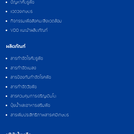
ปัญหาศัตรูพืช
แวดวงเกษตร
กิจกรรมเพื่อสังคม/สิ่งแวดล้อม
VDO แนะนำผลิตภัณฑ์
ผลิตภัณฑ์
สารกำจัดไรศัตรูพืช
สารกำจัดแมลง
สารป้องกันกำจัดโรคพืช
สารกำจัดวัชพืช
สารควบคุมการเจริญเติบโต
ปุ๋ยน้ำและอาหารเสริมพืช
สารเพิ่มประสิทธิภาพสารเคมีเกษตร