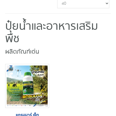
ปุ๋ยน้ำและอาหารเสริม
พืช
ผลิตภัณฑ์เด่น
แกรมมาร์ เจ็ท