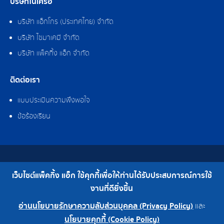
บริษัทในเครือ
บริษัท แอ็กโกร (ประเทศไทย) จำกัด
บริษัท ไซมาเคมี จำกัด
บริษัท แพ็คกิ้ง แอ็ก จำกัด
ติดต่อเรา
แบบประเมินความพึงพอใจ
ข้อร้องเรียน
สงวนลิขสิทธิ์ © 2562 บริษัท แพ็คกิ้ง แอ็ก จำกัด
เว็บไซต์แพ็คกิ้ง แอ็ก ใช้คุกกี้เพื่อให้ท่านได้รับประสบการณ์การใช้
เบอร์โทร : 0-2308-2102 | โทรสาร : 0-2308-2487
งานที่ดียิ่งขึ้น
อ่านนโยบายรักษาความลับส่วนบุคคล (Privacy Policy)
และ
0-2308-2102
โรงงาน 0-2324-0515-6
นโยบายคุกกี้ (Cookie Policy)