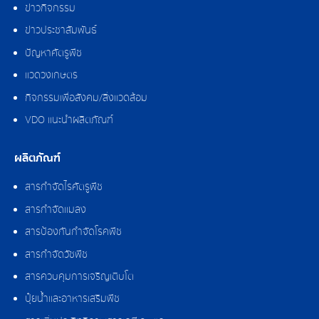
ข่าวกิจกรรม
ข่าวประชาสัมพันธ์
ปัญหาศัตรูพืช
แวดวงเกษตร
กิจกรรมเพื่อสังคม/สิ่งแวดล้อม
VDO แนะนำผลิตภัณฑ์
ผลิตภัณฑ์
สารกำจัดไรศัตรูพืช
สารกำจัดแมลง
สารป้องกันกำจัดโรคพืช
สารกำจัดวัชพืช
สารควบคุมการเจริญเติบโต
ปุ๋ยน้ำและอาหารเสริมพืช