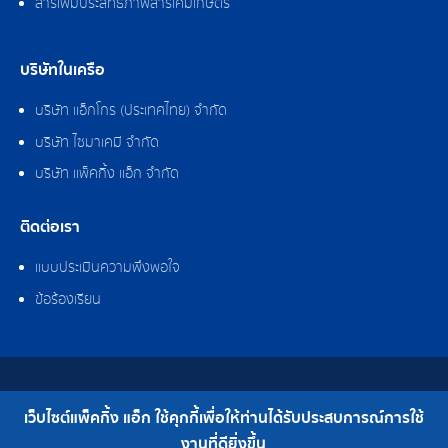
สารเพิ่มประสิทธิภาพสารเคมีเกษตร
บริษัทในเครือ
บริษัท แอ็กโกร (ประเทศไทย) จำกัด
บริษัท ไซมาเคมี จำกัด
บริษัท แพ็คกิ้ง แอ็ก จำกัด
ติดต่อเรา
แบบประเมินความพึงพอใจ
ข้อร้องเรียน
สงวนลิขสิทธิ์ © 2562 บริษัท แพ็คกิ้ง แอ็ก จำกัด
เว็บไซต์แพ็คกิ้ง แอ็ก ใช้คุกกี้เพื่อให้ท่านได้รับประสบการณ์การใช้
เบอร์โทร : 0-2308-2102 | โทรสาร : 0-2308-2487
งานที่ดียิ่งขึ้น