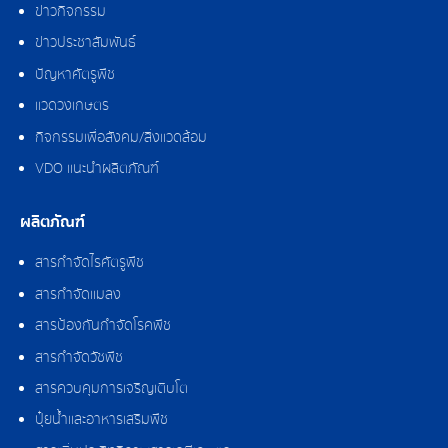
ข่าวกิจกรรม
ข่าวประชาสัมพันธ์
ปัญหาศัตรูพืช
แวดวงเกษตร
กิจกรรมเพื่อสังคม/สิ่งแวดล้อม
VDO แนะนำผลิตภัณฑ์
ผลิตภัณฑ์
สารกำจัดไรศัตรูพืช
สารกำจัดแมลง
สารป้องกันกำจัดโรคพืช
สารกำจัดวัชพืช
สารควบคุมการเจริญเติบโต
ปุ๋ยน้ำและอาหารเสริมพืช