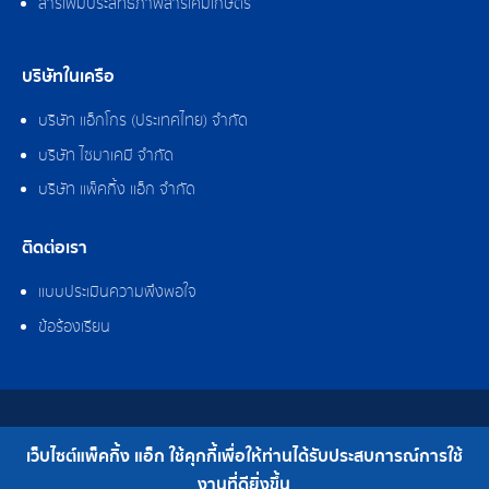
สารเพิ่มประสิทธิภาพสารเคมีเกษตร
บริษัทในเครือ
บริษัท แอ็กโกร (ประเทศไทย) จำกัด
บริษัท ไซมาเคมี จำกัด
บริษัท แพ็คกิ้ง แอ็ก จำกัด
ติดต่อเรา
แบบประเมินความพึงพอใจ
ข้อร้องเรียน
สงวนลิขสิทธิ์ © 2562 บริษัท แพ็คกิ้ง แอ็ก จำกัด
เว็บไซต์แพ็คกิ้ง แอ็ก ใช้คุกกี้เพื่อให้ท่านได้รับประสบการณ์การใช้
เบอร์โทร : 0-2308-2102 | โทรสาร : 0-2308-2487
งานที่ดียิ่งขึ้น