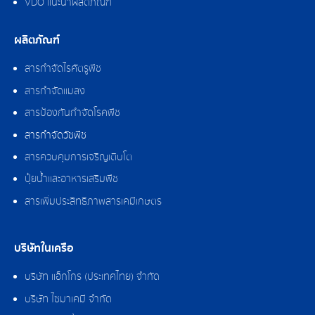
VDO แนะนำผลิตภัณฑ์
ผลิตภัณฑ์
สารกำจัดไรศัตรูพืช
สารกำจัดแมลง
สารป้องกันกำจัดโรคพืช
สารกำจัดวัชพืช
สารควบคุมการเจริญเติบโต
ปุ๋ยน้ำและอาหารเสริมพืช
สารเพิ่มประสิทธิภาพสารเคมีเกษตร
บริษัทในเครือ
บริษัท แอ็กโกร (ประเทศไทย) จำกัด
บริษัท ไซมาเคมี จำกัด