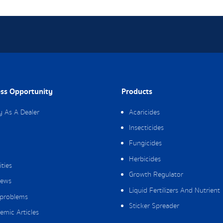
ss Opportunity
Products
y As A Dealer
Acaricides
Insecticides
Fungicides
Herbicides
ities
Growth Regulator
ews
Liquid Fertilizers And Nutrient
 problems
Sticker Spreader
emic Articles