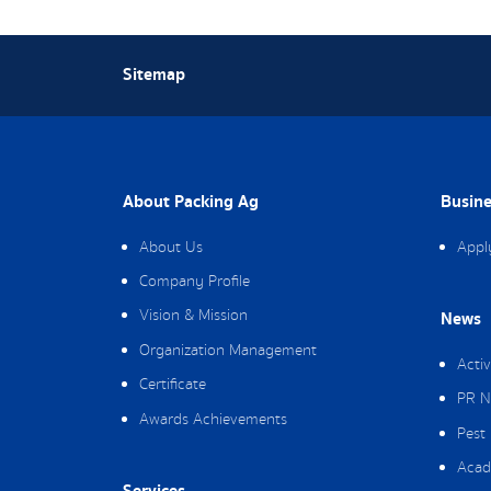
Sitemap
About Packing Ag
Busine
About Us
Appl
Company Profile
Vision & Mission
News
Organization Management
Activ
Certificate
PR N
Awards Achievements
Pest
Acad