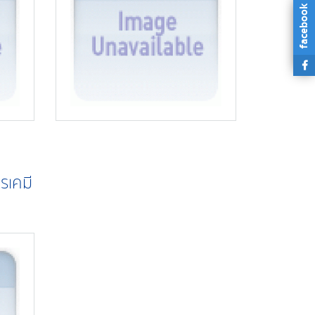
facebook
รเคมี